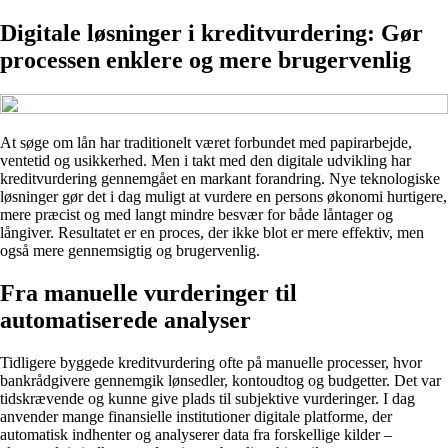
Digitale løsninger i kreditvurdering: Gør
processen enklere og mere brugervenlig
At søge om lån har traditionelt været forbundet med papirarbejde,
ventetid og usikkerhed. Men i takt med den digitale udvikling har
kreditvurdering gennemgået en markant forandring. Nye teknologiske
løsninger gør det i dag muligt at vurdere en persons økonomi hurtigere,
mere præcist og med langt mindre besvær for både låntager og
långiver. Resultatet er en proces, der ikke blot er mere effektiv, men
også mere gennemsigtig og brugervenlig.
Fra manuelle vurderinger til
automatiserede analyser
Tidligere byggede kreditvurdering ofte på manuelle processer, hvor
bankrådgivere gennemgik lønsedler, kontoudtog og budgetter. Det var
tidskrævende og kunne give plads til subjektive vurderinger. I dag
anvender mange finansielle institutioner digitale platforme, der
automatisk indhenter og analyserer data fra forskellige kilder –