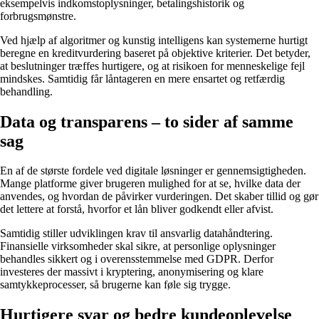
eksempelvis indkomstoplysninger, betalingshistorik og
forbrugsmønstre.
Ved hjælp af algoritmer og kunstig intelligens kan systemerne hurtigt
beregne en kreditvurdering baseret på objektive kriterier. Det betyder,
at beslutninger træffes hurtigere, og at risikoen for menneskelige fejl
mindskes. Samtidig får låntageren en mere ensartet og retfærdig
behandling.
Data og transparens – to sider af samme
sag
En af de største fordele ved digitale løsninger er gennemsigtigheden.
Mange platforme giver brugeren mulighed for at se, hvilke data der
anvendes, og hvordan de påvirker vurderingen. Det skaber tillid og gør
det lettere at forstå, hvorfor et lån bliver godkendt eller afvist.
Samtidig stiller udviklingen krav til ansvarlig datahåndtering.
Finansielle virksomheder skal sikre, at personlige oplysninger
behandles sikkert og i overensstemmelse med GDPR. Derfor
investeres der massivt i kryptering, anonymisering og klare
samtykkeprocesser, så brugerne kan føle sig trygge.
Hurtigere svar og bedre kundeoplevelse