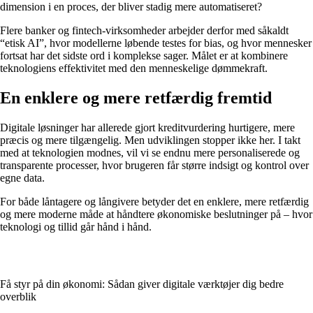
dimension i en proces, der bliver stadig mere automatiseret?
Flere banker og fintech-virksomheder arbejder derfor med såkaldt
“etisk AI”, hvor modellerne løbende testes for bias, og hvor mennesker
fortsat har det sidste ord i komplekse sager. Målet er at kombinere
teknologiens effektivitet med den menneskelige dømmekraft.
En enklere og mere retfærdig fremtid
Digitale løsninger har allerede gjort kreditvurdering hurtigere, mere
præcis og mere tilgængelig. Men udviklingen stopper ikke her. I takt
med at teknologien modnes, vil vi se endnu mere personaliserede og
transparente processer, hvor brugeren får større indsigt og kontrol over
egne data.
For både låntagere og långivere betyder det en enklere, mere retfærdig
og mere moderne måde at håndtere økonomiske beslutninger på – hvor
teknologi og tillid går hånd i hånd.
Få styr på din økonomi: Sådan giver digitale værktøjer dig bedre
overblik