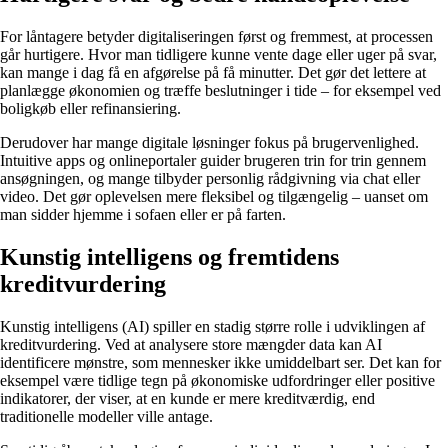
For låntagere betyder digitaliseringen først og fremmest, at processen
går hurtigere. Hvor man tidligere kunne vente dage eller uger på svar,
kan mange i dag få en afgørelse på få minutter. Det gør det lettere at
planlægge økonomien og træffe beslutninger i tide – for eksempel ved
boligkøb eller refinansiering.
Derudover har mange digitale løsninger fokus på brugervenlighed.
Intuitive apps og onlineportaler guider brugeren trin for trin gennem
ansøgningen, og mange tilbyder personlig rådgivning via chat eller
video. Det gør oplevelsen mere fleksibel og tilgængelig – uanset om
man sidder hjemme i sofaen eller er på farten.
Kunstig intelligens og fremtidens
kreditvurdering
Kunstig intelligens (AI) spiller en stadig større rolle i udviklingen af
kreditvurdering. Ved at analysere store mængder data kan AI
identificere mønstre, som mennesker ikke umiddelbart ser. Det kan for
eksempel være tidlige tegn på økonomiske udfordringer eller positive
indikatorer, der viser, at en kunde er mere kreditværdig, end
traditionelle modeller ville antage.