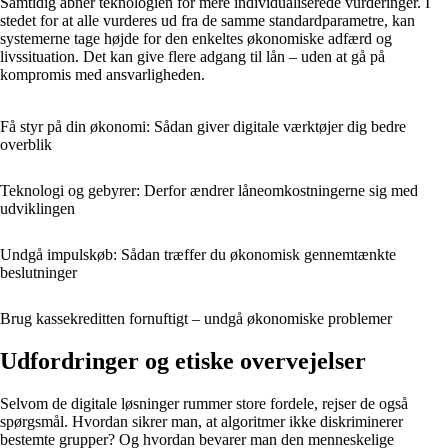
Samtidig åbner teknologien for mere individualiserede vurderinger. I
stedet for at alle vurderes ud fra de samme standardparametre, kan
systemerne tage højde for den enkeltes økonomiske adfærd og
livssituation. Det kan give flere adgang til lån – uden at gå på
kompromis med ansvarligheden.
Få styr på din økonomi: Sådan giver digitale værktøjer dig bedre
overblik
Teknologi og gebyrer: Derfor ændrer låneomkostningerne sig med
udviklingen
Undgå impulskøb: Sådan træffer du økonomisk gennemtænkte
beslutninger
Brug kassekreditten fornuftigt – undgå økonomiske problemer
Udfordringer og etiske overvejelser
Selvom de digitale løsninger rummer store fordele, rejser de også
spørgsmål. Hvordan sikrer man, at algoritmer ikke diskriminerer
bestemte grupper? Og hvordan bevarer man den menneskelige