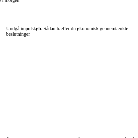
e i morgen.
Undgå impulskøb: Sådan træffer du økonomisk gennemtænkte
beslutninger