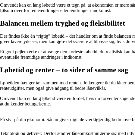
Omvendt kan en lang løbetid være et tegn på, at økonomien er mere sårba
følsom over for renteændringer eller ændringer i indkomst.
Balancen mellem tryghed og fleksibilitet
Der findes ikke én “rigtig” løbetid – det handler om at finde balancen 
giver lavere ydelser, men kan gøre det sværere at tilpasse sig, hvis du 
Et godt pejlemærke er at vælge den korteste løbetid, du realistisk kan
eventuelle fremtidige ændringer i indkomst.
Løbetid og renter – to sider af samme sag
Løbetiden hænger tæt sammen med renten. Jo længere tid du låner penge, 
renteudgifter, men også give adgang til bedre lånevilkår.
Omvendt kan en lang løbetid være en fordel, hvis du forventer stigende
at du kender betingelserne.
Få styr på din økonomi: Sådan giver digitale værktøjer dig bedre overb
Teknologi og gebyrer: Derfor ændrer låneomkostningerne sig med udv