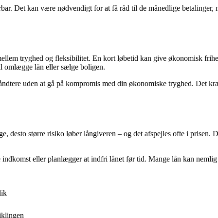
r. Det kan være nødvendigt for at få råd til de månedlige betalinger, m
mellem tryghed og fleksibilitet. En kort løbetid kan give økonomisk frih
vil omlægge lån eller sælge boligen.
 håndtere uden at gå på kompromis med din økonomiske tryghed. Det kræve
desto større risiko løber långiveren – og det afspejles ofte i prisen. 
 indkomst eller planlægger at indfri lånet før tid. Mange lån kan nemli
lik
iklingen