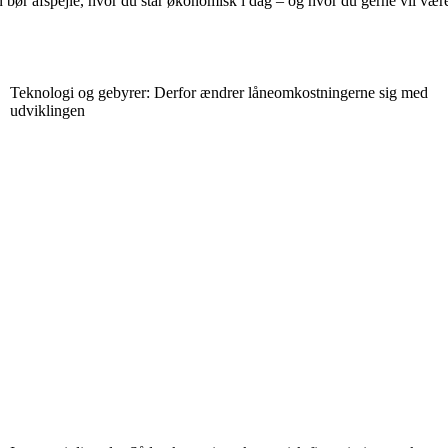
Den bør afspejle, hvor du står økonomisk i dag – og hvor du gerne vil vær
Teknologi og gebyrer: Derfor ændrer låneomkostningerne sig med
udviklingen