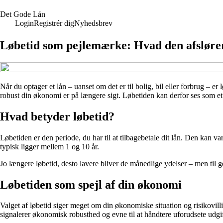
Det Gode Lån
Login
Registrér dig
Nyhedsbrev
Løbetid som pejlemærke: Hvad den afsløre
Når du optager et lån – uanset om det er til bolig, bil eller forbrug – e
robust din økonomi er på længere sigt. Løbetiden kan derfor ses som e
Hvad betyder løbetid?
Løbetiden er den periode, du har til at tilbagebetale dit lån. Den kan va
typisk ligger mellem 1 og 10 år.
Jo længere løbetid, desto lavere bliver de månedlige ydelser – men til g
Løbetiden som spejl af din økonomi
Valget af løbetid siger meget om din økonomiske situation og risikovilli
signalerer økonomisk robusthed og evne til at håndtere uforudsete udgif