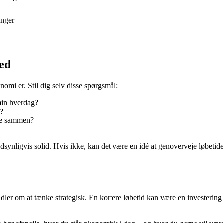
inger
ed
nomi er. Stil dig selv disse spørgsmål:
min hverdag?
r?
nge sammen?
andsynligvis solid. Hvis ikke, kan det være en idé at genoverveje løbet
dler om at tænke strategisk. En kortere løbetid kan være en investering 