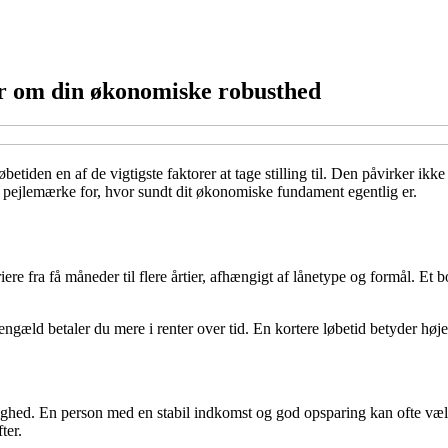
r om din økonomiske robusthed
r løbetiden en af de vigtigste faktorer at tage stilling til. Den påvirker
t pejlemærke for, hvor sundt dit økonomiske fundament egentlig er.
riere fra få måneder til flere årtier, afhængigt af lånetype og formål. E
engæld betaler du mere i renter over tid. En kortere løbetid betyder høje
ghed. En person med en stabil indkomst og god opsparing kan ofte vælge e
ter.