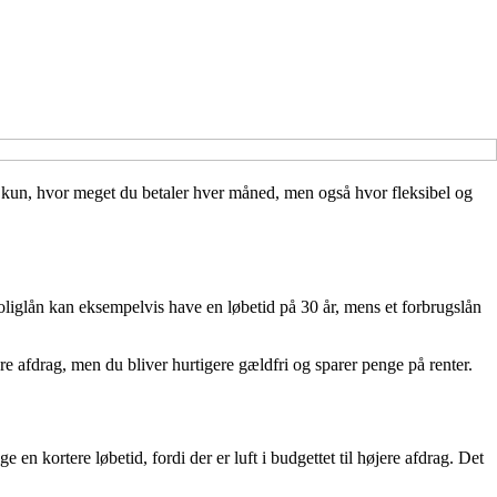
 ikke kun, hvor meget du betaler hver måned, men også hvor fleksibel og
t boliglån kan eksempelvis have en løbetid på 30 år, mens et forbrugslån
re afdrag, men du bliver hurtigere gældfri og sparer penge på renter.
n kortere løbetid, fordi der er luft i budgettet til højere afdrag. Det