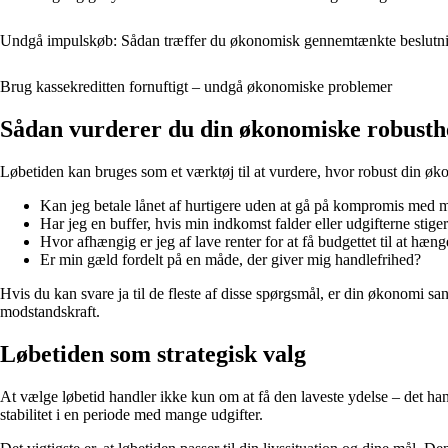
Undgå impulskøb: Sådan træffer du økonomisk gennemtænkte beslutn
Brug kassekreditten fornuftigt – undgå økonomiske problemer
Sådan vurderer du din økonomiske robusth
Løbetiden kan bruges som et værktøj til at vurdere, hvor robust din øko
Kan jeg betale lånet af hurtigere uden at gå på kompromis med 
Har jeg en buffer, hvis min indkomst falder eller udgifterne stige
Hvor afhængig er jeg af lave renter for at få budgettet til at hæ
Er min gæld fordelt på en måde, der giver mig handlefrihed?
Hvis du kan svare ja til de fleste af disse spørgsmål, er din økonomi s
modstandskraft.
Løbetiden som strategisk valg
At vælge løbetid handler ikke kun om at få den laveste ydelse – det han
stabilitet i en periode med mange udgifter.